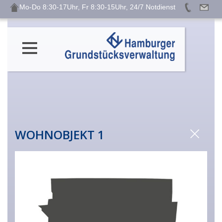
Mo-Do 8:30-17Uhr, Fr 8:30-15Uhr, 24/7 Notdienst
WOHNOBJEKT 1