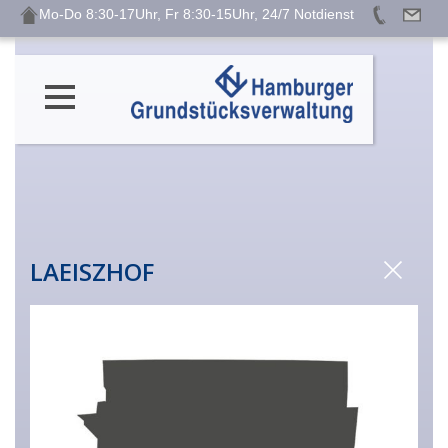
Mo-Do 8:30-17Uhr, Fr 8:30-15Uhr, 24/7 Notdienst
LAEISZHOF