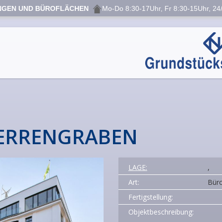
NGEN UND BÜROFLÄCHEN
Mo-Do 8:30-17Uhr, Fr 8:30-15Uhr, 24/
ERRENGRABEN
LAGE:
,
Art:
Büro
Fertigstellung:
Objektbeschreibung: