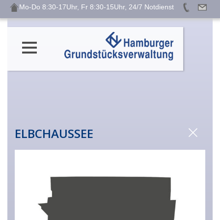
Mo-Do 8:30-17Uhr, Fr 8:30-15Uhr, 24/7 Notdienst
ELBCHAUSSEE